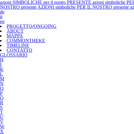
azioni SIMBOLICHE per il nostro PRESENTE azioni simboliche P
NOSTRO presente AZIONI simboliche PER IL NOSTRO presente azi
de
it
en
PROGETTO/ONGOING
ABOUT
MAPPA
COMMONTHEKE
TIMELINE
CONTATTO
G
LOSSARIO
H
I
K
L
M
N
O
P
Q
R
S
T
U
V
W
X