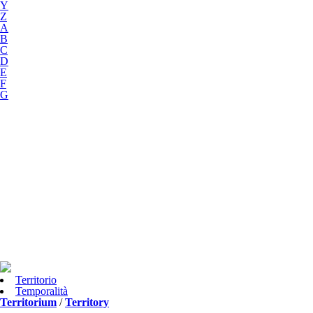
Y
Z
A
B
C
D
E
F
G
Territorio
Temporalità
Territorium
/
Territory