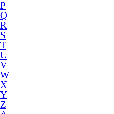
P
Q
R
S
T
U
V
W
X
Y
Z