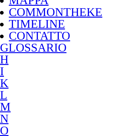
MAPPA
COMMONTHEKE
TIMELINE
CONTATTO
G
LOSSARIO
H
I
K
L
M
N
O