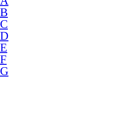
A
B
C
D
E
F
G